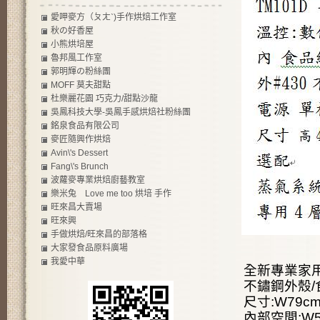
愛呷麥方（ㄆㄤˋ)手作烘焙工作室
秋の好香屋
小熊烘培屋
魯邦風工作室
郭明輝の粉絲團
MOFF 莫夫甜點
杜樂麗花園 巧克力/甜點沙龍
吳鳳科技大學-吳鳳手感烘焙社粉絲團
銘泉食品有限公司
麥匠隨興作烘焙
Avin\'s Dessert
Fang\'s Brunch
波蘿麥專業烘焙廚藝教室
樂米兔 Love me too 烘培 手作
旺來昌大賣場
旺來興
手做烘焙/旺來昌的部落格
大家發食品原料廣場
我愛中華
全新專業家
不鏽鋼外殼
尺寸:W79cm
內部空間:W54