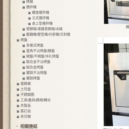
烤箱
攪拌機
螺旋攪拌機
立式攪拌機
桌上型攪拌機
發酵箱/凍藏發酵箱/冰箱
壓麵機/整型機/丹麥機/分割機
烤盤
多連式烤盤
直角不沾烤盤/糖盤
網盤/平網盤/沖孔烤盤
鋁合金不沾烤盤
鋁合金烤盤
鍍鋁不沾烤盤
鍍鋁烤盤
蛋糕模
土司盒
不銹鋼圈
工具/量具/篩網/轉台
木製品
客訂品
未分類
相關連結