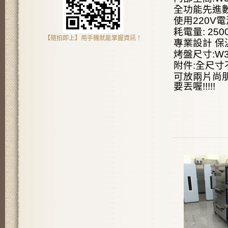
全功能先進
使用220V
耗電量: 25
【隨拍即上】用手機就能掌握資訊！
專業設計 保溫
烤盤尺寸:W35
附件:全尺寸
可放兩片尚
要丟喔!!!!!