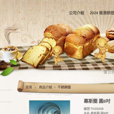
公司介紹
2024 南港烘焙展
首頁
﹥
商品介紹
>
不銹鋼圈
幕斯圈 圓8吋
編號:TH35008
品名:慕斯圈 圓8吋