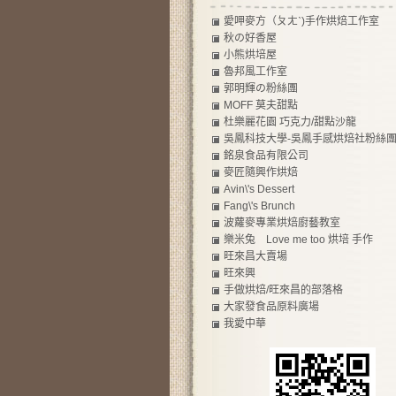
愛呷麥方（ㄆㄤˋ)手作烘焙工作室
秋の好香屋
小熊烘培屋
魯邦風工作室
郭明輝の粉絲團
MOFF 莫夫甜點
杜樂麗花園 巧克力/甜點沙龍
吳鳳科技大學-吳鳳手感烘焙社粉絲
銘泉食品有限公司
麥匠隨興作烘焙
Avin\'s Dessert
Fang\'s Brunch
波蘿麥專業烘焙廚藝教室
樂米兔 Love me too 烘培 手作
旺來昌大賣場
旺來興
手做烘焙/旺來昌的部落格
大家發食品原料廣場
我愛中華