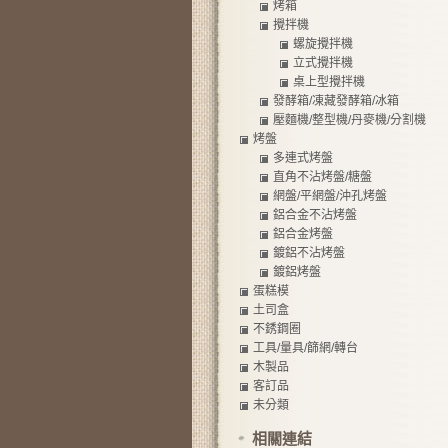
烤箱
攪拌機
螺旋攪拌機
立式攪拌機
桌上型攪拌機
發酵箱/凍藏發酵箱/冰箱
壓麵機/整型機/丹麥機/分割機
烤盤
多連式烤盤
直角不沾烤盤/糖盤
網盤/平網盤/沖孔烤盤
鋁合金不沾烤盤
鋁合金烤盤
鍍鋁不沾烤盤
鍍鋁烤盤
蛋糕模
土司盒
不銹鋼圈
工具/量具/篩網/轉台
木製品
客訂品
未分類
相關連結