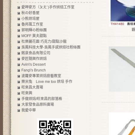
愛呷麥方（ㄆㄤˋ)手作烘焙工作室
秋の好香屋
小熊烘培屋
魯邦風工作室
郭明輝の粉絲團
MOFF 莫夫甜點
杜樂麗花園 巧克力/甜點沙龍
吳鳳科技大學-吳鳳手感烘焙社粉絲團
銘泉食品有限公司
麥匠隨興作烘焙
Avin\'s Dessert
Fang\'s Brunch
波蘿麥專業烘焙廚藝教室
樂米兔 Love me too 烘培 手作
旺來昌大賣場
旺來興
手做烘焙/旺來昌的部落格
大家發食品原料廣場
我愛中華