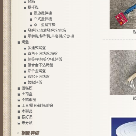
烤箱
攪拌機
螺旋攪拌機
立式攪拌機
桌上型攪拌機
發酵箱/凍藏發酵箱/冰箱
壓麵機/整型機/丹麥機/分割機
烤盤
多連式烤盤
直角不沾烤盤/糖盤
網盤/平網盤/沖孔烤盤
鋁合金不沾烤盤
鋁合金烤盤
鍍鋁不沾烤盤
鍍鋁烤盤
蛋糕模
土司盒
不銹鋼圈
工具/量具/篩網/轉台
木製品
客訂品
未分類
相關連結