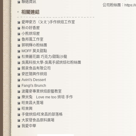
聯絡資訊
公司粉絲團：
https:
相關連結
愛呷麥方（ㄆㄤˋ)手作烘焙工作室
秋の好香屋
小熊烘培屋
魯邦風工作室
郭明輝の粉絲團
MOFF 莫夫甜點
杜樂麗花園 巧克力/甜點沙龍
吳鳳科技大學-吳鳳手感烘焙社粉絲團
銘泉食品有限公司
麥匠隨興作烘焙
Avin\'s Dessert
Fang\'s Brunch
波蘿麥專業烘焙廚藝教室
樂米兔 Love me too 烘培 手作
旺來昌大賣場
旺來興
手做烘焙/旺來昌的部落格
大家發食品原料廣場
我愛中華