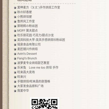
爱呷麦方（ㄆㄤˋ)手作烘焙工作室
秋の好香屋
小熊烘培屋
鲁邦风工作室
郭明辉の粉丝团
MOFF 莫夫甜点
杜乐丽花园 巧克力/甜点沙龙
吴凤科技大学-吴凤手感烘焙社粉丝团
铭泉食品有限公司
麦匠随兴作烘焙
Avin\'s Dessert
Fang\'s Brunch
波萝麦专业烘焙厨艺教室
乐米兔 Love me too 烘培 手作
旺来昌大卖场
旺来兴
手做烘焙/旺来昌的部落格
大家发食品原料广场
我爱中华