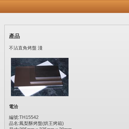
產品
不沾直角烤盤 淺
電洽
編號:TH15542
品名:鳳梨酥烤盤(烘王烤箱)