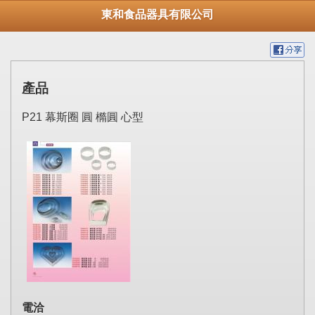
東和食品器具有限公司
產品
P21 幕斯圈 圓 橢圓 心型
電洽