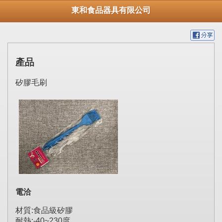
東和食品器具有限公司
產品
矽膠毛刷
電洽
材質:食品級矽膠
耐熱:-40~230度